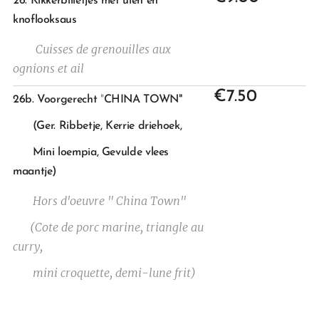
26. Kikkerbilletjes met uien en
knoflooksaus
Cuisses de grenouilles aux
ognions et ail
€7.50
26b. Voorgerecht
"
CHINA TOWN"
(Ger. Ribbetje, Kerrie driehoek,
Mini loempia, Gevulde vlees
maantje)
Hors d'oeuvre " China Town"
(Cote de porc marine, triangle au
curry,
mini croquette, demi-lune frit)