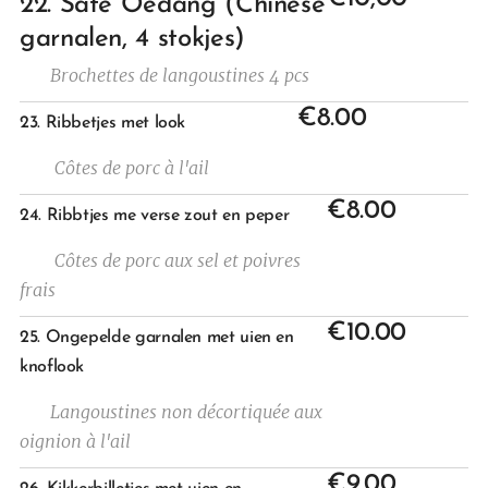
22. Saté Oedang (Chinese
garnalen, 4 stokjes)
Brochettes de langoustines 4 pcs
€8.00
23. Ribbetjes met look
Côtes de porc à l'ail
€8.00
24. Ribbtjes me verse zout en peper
Côtes de porc aux sel et poivres
frais
€10.00
25. Ongepelde garnalen met uien en
knoflook
Langoustines non décortiquée
aux
oignion à l'ail
€9.00