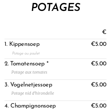
POTAGES
€
1. Kippensoep
€5.00
Potage au poulet
2.
Tomatensoep *
€5.00
Potage aux tomates
3.
Vogelnetjessoep
€5.00
Potage nid d'hirondelle
4. Champignonsoep
€5.00